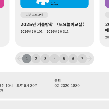
지난 프로그램
2025년 겨울방학 〈토요놀이교실〉
2
매
2026년 1월 10일 - 2026년 1월 31일
20
1
2
3
4
5
6
7
문의
오전 10시—오후 6시 30분
02-2020-1880
휴관